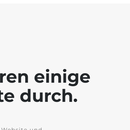
ren einige
te durch.
r Website und